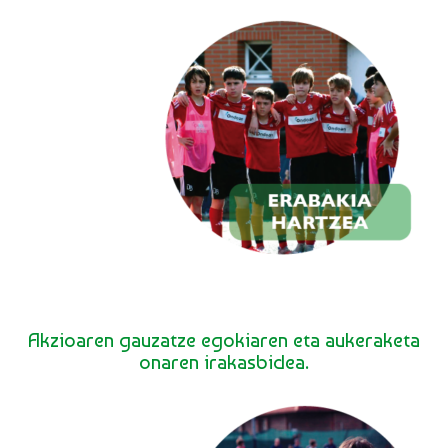
Akzioaren gauzatze egokiaren eta aukeraketa
onaren irakasbidea.