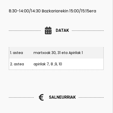
8:30-14:00/14:30 Bazkariarekin 15:00/15:15era
DATAK
1. astea
martxoak 30, 31 eta Apirilak 1
2. astea
apirilak 7, 8 ,9, 10
SALNEURRIAK