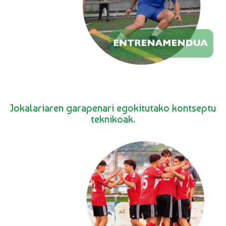
Jokalariaren garapenari egokitutako kontseptu
teknikoak.