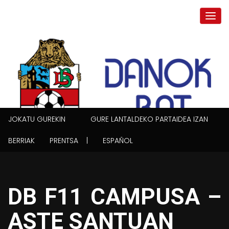
JOKATU GUREKIN
GURE LANTALDEKO PARTAIDEA IZAN
BERRIAK
PRENTSA |
ESPAÑOL
DB F11 CAMPUSA –
ASTE SANTUAN