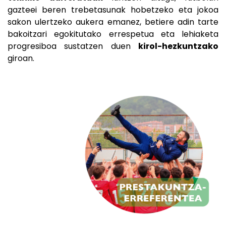
gazteei beren trebetasunak hobetzeko eta jokoa
sakon ulertzeko aukera emanez, betiere adin tarte
bakoitzari egokitutako errespetua eta lehiaketa
progresiboa sustatzen duen
kirol-hezkuntzako
giroan.