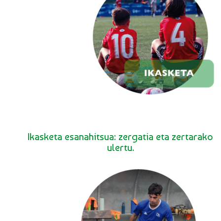
Ikasketa esanahitsua: zergatia eta zertarako
ulertu.