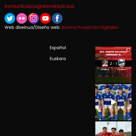
komunikazioa@danokbat.eus
Web diseinua/Diseño web:
Asoma Proyectos Digitales
Español
Euskara