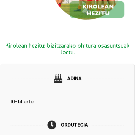
Kirolean hezitu: bizitzarako ohitura osasuntsuak
lortu.
ADINA
10-14 urte
ORDUTEGIA