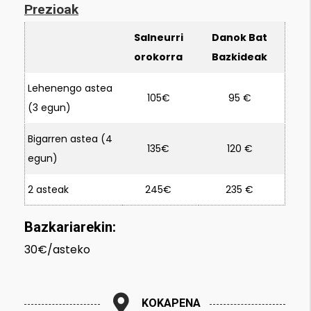
Prezioak
Salneurri
Danok Bat
orokorra
Bazkideak
Lehenengo astea
105€
95 €
(3 egun)
Bigarren astea (4
135€
120 €
egun)
2 asteak
245€
235 €
Bazkariarekin
:
30€/
asteko
KOKAPENA