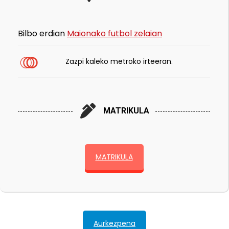
Bilbo erdian
Maionako futbol zelaian
Zazpi kaleko metroko irteeran.
MATRIKULA
MATRIKULA
Aurkezpena