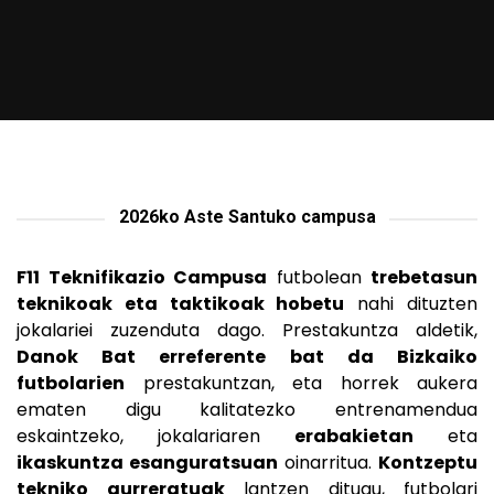
2026ko Aste Santuko campusa
F11 Teknifikazio Campusa
futbolean
trebetasun
teknikoak eta taktikoak hobetu
nahi dituzten
jokalariei zuzenduta dago. Prestakuntza aldetik,
Danok Bat erreferente bat da Bizkaiko
futbolarien
prestakuntzan, eta horrek aukera
ematen digu kalitatezko entrenamendua
eskaintzeko, jokalariaren
erabakietan
eta
ikaskuntza esanguratsuan
oinarritua.
Kontzeptu
tekniko aurreratuak
lantzen ditugu, futbolari