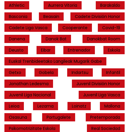
Athletic
Aurrera Vitoria
Barakaldo
Basconia
Beasain
Cadete División Honor
Cadete Liga Vasca
Cooperante
Covid-19
Danena
Danok Bat
Danokbat Room
Deusto
Eibar
Entrenador
Eskola
Euskal Trenbideetako Langileak Mugarik Gabe
Getxo
Gobela
Indartsu
Infantil
Jonathan Ledesma
Juvenil División Honor
Juvenil Liga Nacional
Juvenil Liga Vasca
Leioa
Lezama
Loinatz
Mallona
Osasuna
Portugalete
Pretemporada
Psikomotrizitate Eskola
Real Sociedad