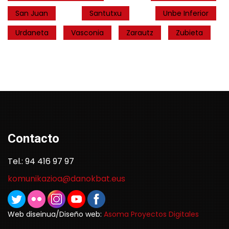
San Juan
Santutxu
Unbe Inferior
Urdaneta
Vasconia
Zarautz
Zubieta
Contacto
Tel.: 94 416 97 97
komunikazioa@danokbat.eus
Web diseinua/Diseño web:
Asoma Proyectos Digitales