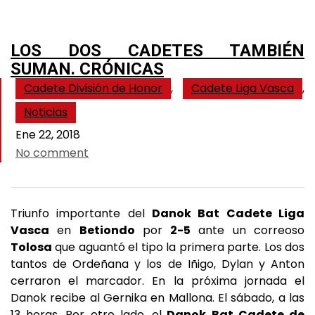
LOS DOS CADETES TAMBIÉN
SUMAN. CRÓNICAS
Cadete División de Honor
,
Cadete Liga Vasca
,
Noticias
Ene 22, 2018
No comment
Triunfo importante del
Danok Bat Cadete Liga
Vasca
en
Betiondo
por
2-5
ante un correoso
Tolosa
que aguantó el tipo la primera parte. Los dos
tantos de Ordeñana y los de Iñigo, Dylan y Anton
cerraron el marcador. En la próxima jornada el
Danok recibe al Gernika en Mallona. El sábado, a las
13 horas. Por otro lado, el
Danok Bat Cadete de