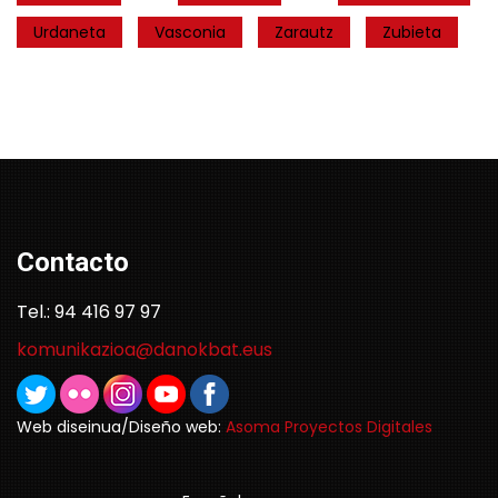
Urdaneta
Vasconia
Zarautz
Zubieta
Contacto
Tel.: 94 416 97 97
komunikazioa@danokbat.eus
Web diseinua/Diseño web:
Asoma Proyectos Digitales