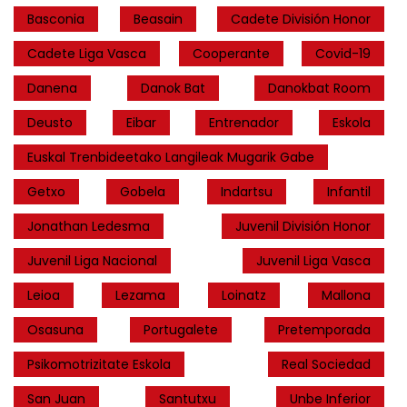
Basconia
Beasain
Cadete División Honor
Cadete Liga Vasca
Cooperante
Covid-19
Danena
Danok Bat
Danokbat Room
Deusto
Eibar
Entrenador
Eskola
Euskal Trenbideetako Langileak Mugarik Gabe
Getxo
Gobela
Indartsu
Infantil
Jonathan Ledesma
Juvenil División Honor
Juvenil Liga Nacional
Juvenil Liga Vasca
Leioa
Lezama
Loinatz
Mallona
Osasuna
Portugalete
Pretemporada
Psikomotrizitate Eskola
Real Sociedad
San Juan
Santutxu
Unbe Inferior