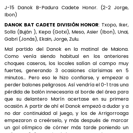
J-15 Danok B-Padura Cadete Honor. (2-2 Jorge,
Ibon)
DANOK BAT CADETE DIVISIÓN HONOR
: Txopo, Iker,
Solla (Buján ), Kepa (Gotxi), Meso, Asier (Ibon), Unai,
Gabri (Jonás), Ekain, Jorge, Zulu.
Mal partido del Danok en la matinal de Maiona.
Como venía siendo habitual en los anteriores
choques caseros, los locales salían al campo muy
fuertes, generando 3 ocasiones clarísimas en 5
minutos… Pero eso le hizo confiarse, y empezar a
perder balones peligrosos. Así vendría el 0-1 tras una
pérdida de balón innecesaria al borde del área para
que su delantero Marín acertase en su primera
ocasión. A partir de ahí el Danok empezó a dudar y a
no dar continuidad al juego, y los de Arrigorroaga
empezaron a creérselo, y más después de marcar
un gol olímpico de córner más tarde poniendo un