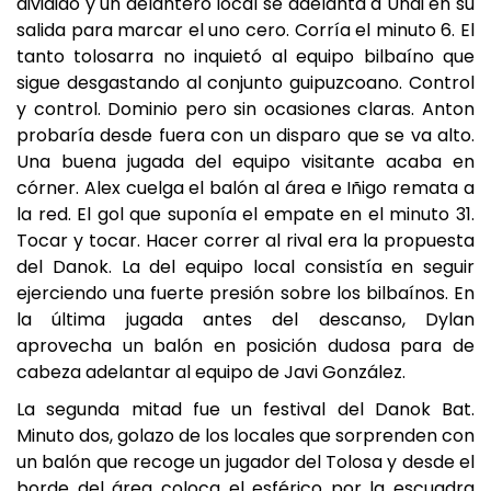
dividido y un delantero local se adelanta a Unai en su
salida para marcar el uno cero. Corría el minuto 6. El
tanto tolosarra no inquietó al equipo bilbaíno que
sigue desgastando al conjunto guipuzcoano. Control
y control. Dominio pero sin ocasiones claras. Anton
probaría desde fuera con un disparo que se va alto.
Una buena jugada del equipo visitante acaba en
córner. Alex cuelga el balón al área e Iñigo remata a
la red. El gol que suponía el empate en el minuto 31.
Tocar y tocar. Hacer correr al rival era la propuesta
del Danok. La del equipo local consistía en seguir
ejerciendo una fuerte presión sobre los bilbaínos. En
la última jugada antes del descanso, Dylan
aprovecha un balón en posición dudosa para de
cabeza adelantar al equipo de Javi González.
La segunda mitad fue un festival del Danok Bat.
Minuto dos, golazo de los locales que sorprenden con
un balón que recoge un jugador del Tolosa y desde el
borde del área coloca el esférico por la escuadra