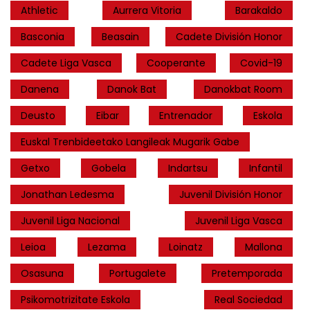
Athletic
Aurrera Vitoria
Barakaldo
Basconia
Beasain
Cadete División Honor
Cadete Liga Vasca
Cooperante
Covid-19
Danena
Danok Bat
Danokbat Room
Deusto
Eibar
Entrenador
Eskola
Euskal Trenbideetako Langileak Mugarik Gabe
Getxo
Gobela
Indartsu
Infantil
Jonathan Ledesma
Juvenil División Honor
Juvenil Liga Nacional
Juvenil Liga Vasca
Leioa
Lezama
Loinatz
Mallona
Osasuna
Portugalete
Pretemporada
Psikomotrizitate Eskola
Real Sociedad