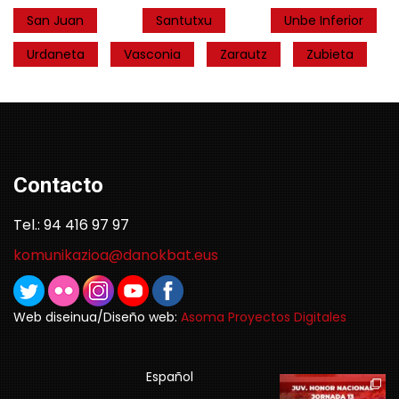
San Juan
Santutxu
Unbe Inferior
Urdaneta
Vasconia
Zarautz
Zubieta
Contacto
Tel.: 94 416 97 97
komunikazioa@danokbat.eus
Web diseinua/Diseño web:
Asoma Proyectos Digitales
Español