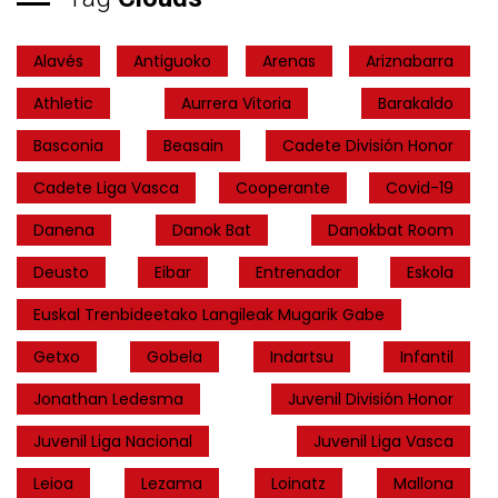
Alavés
Antiguoko
Arenas
Ariznabarra
Athletic
Aurrera Vitoria
Barakaldo
Basconia
Beasain
Cadete División Honor
Cadete Liga Vasca
Cooperante
Covid-19
Danena
Danok Bat
Danokbat Room
Deusto
Eibar
Entrenador
Eskola
Euskal Trenbideetako Langileak Mugarik Gabe
Getxo
Gobela
Indartsu
Infantil
Jonathan Ledesma
Juvenil División Honor
Juvenil Liga Nacional
Juvenil Liga Vasca
Leioa
Lezama
Loinatz
Mallona