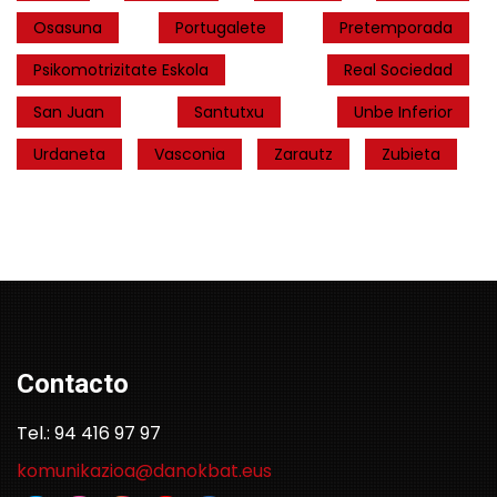
Osasuna
Portugalete
Pretemporada
Psikomotrizitate Eskola
Real Sociedad
San Juan
Santutxu
Unbe Inferior
Urdaneta
Vasconia
Zarautz
Zubieta
Contacto
Tel.: 94 416 97 97
komunikazioa@danokbat.eus