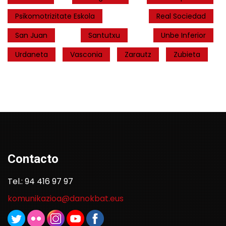
Psikomotrizitate Eskola
Real Sociedad
San Juan
Santutxu
Unbe Inferior
Urdaneta
Vasconia
Zarautz
Zubieta
Contacto
Tel.: 94 416 97 97
komunikazioa@danokbat.eus