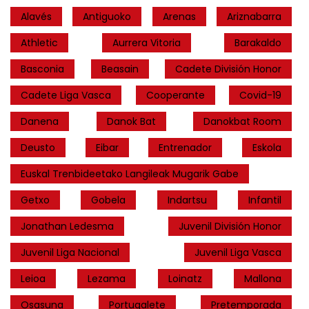
Alavés
Antiguoko
Arenas
Ariznabarra
Athletic
Aurrera Vitoria
Barakaldo
Basconia
Beasain
Cadete División Honor
Cadete Liga Vasca
Cooperante
Covid-19
Danena
Danok Bat
Danokbat Room
Deusto
Eibar
Entrenador
Eskola
Euskal Trenbideetako Langileak Mugarik Gabe
Getxo
Gobela
Indartsu
Infantil
Jonathan Ledesma
Juvenil División Honor
Juvenil Liga Nacional
Juvenil Liga Vasca
Leioa
Lezama
Loinatz
Mallona
Osasuna
Portugalete
Pretemporada