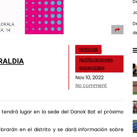
D
J
D
d
Noticias
,
Notificaciones
RALDIA
especiales
Nov 10, 2022
No comment
 tendrá lugar en la sede del Danok Bat el próximo
rarán en el distrito y se dará información sobre