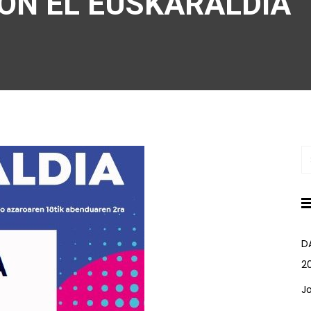
ON EL EUSKARALDIA
D
2
J