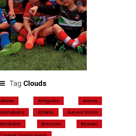
Tag
Clouds
Alavés
Antiguoko
Arenas
Ariznabarra
Athletic
Aurrera Vitoria
Barakaldo
Basconia
Beasain
Cadete División Honor