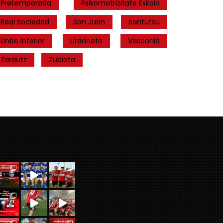
Pretemporada
Psikomotrizitate Eskola
Real Sociedad
San Juan
Santutxu
Unbe Inferior
Urdaneta
Vasconia
Zarautz
Zubieta