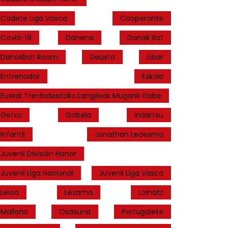
Cadete Liga Vasca
Cooperante
Covid-19
Danena
Danok Bat
Danokbat Room
Deusto
Eibar
Entrenador
Eskola
Euskal Trenbideetako Langileak Mugarik Gabe
Getxo
Gobela
Indartsu
Infantil
Jonathan Ledesma
Juvenil División Honor
Juvenil Liga Nacional
Juvenil Liga Vasca
Leioa
Lezama
Loinatz
Mallona
Osasuna
Portugalete