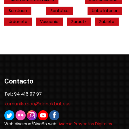
San Juan
Santutxu
Unbe Inferior
Urdaneta
Vasconia
Zarautz
Zubieta
Contacto
Tel.: 94 416 97 97
komunikazioa@danokbat.eus
Web diseinua/Diseño web:
Asoma Proyectos Digitales