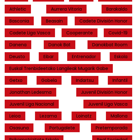
Athletic
Aurrera Vitoria
Barakaldo
Basconia
Beasain
Cadete División Honor
Cadete Liga Vasca
Cooperante
Covid-19
Danena
Danok Bat
Danokbat Room
Deusto
Eibar
Entrenador
Eskola
Euskal Trenbideetako Langileak Mugarik Gabe
Getxo
Gobela
Indartsu
Infantil
Jonathan Ledesma
Juvenil División Honor
Juvenil Liga Nacional
Juvenil Liga Vasca
Leioa
Lezama
Loinatz
Mallona
Osasuna
Portugalete
Pretemporada
Psikomotrizitate Eskola
Real Sociedad