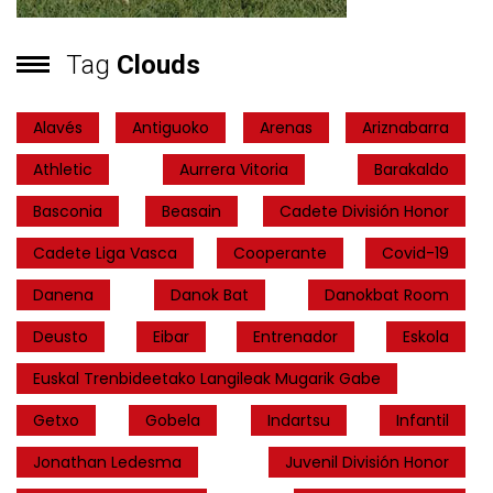
Tag
Clouds
Alavés
Antiguoko
Arenas
Ariznabarra
Athletic
Aurrera Vitoria
Barakaldo
Basconia
Beasain
Cadete División Honor
Cadete Liga Vasca
Cooperante
Covid-19
Danena
Danok Bat
Danokbat Room
Deusto
Eibar
Entrenador
Eskola
Euskal Trenbideetako Langileak Mugarik Gabe
Getxo
Gobela
Indartsu
Infantil
Jonathan Ledesma
Juvenil División Honor