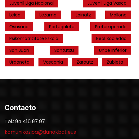
Juvenil Liga Nacional
Juvenil Liga Vasca
Leioa
Lezama
Loinatz
Mallona
Osasuna
Portugalete
Pretemporada
Psikomotrizitate Eskola
Real Sociedad
San Juan
Santutxu
Unbe Inferior
Urdaneta
Vasconia
Zarautz
Zubieta
Contacto
Tel.: 94 416 97 97
komunikazioa@danokbat.eus