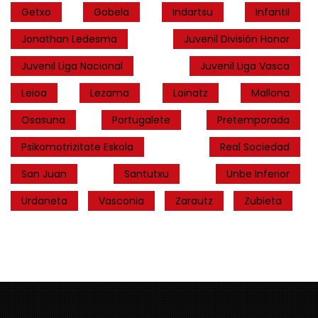
Getxo
Gobela
Indartsu
Infantil
Jonathan Ledesma
Juvenil División Honor
Juvenil Liga Nacional
Juvenil Liga Vasca
Leioa
Lezama
Loinatz
Mallona
Osasuna
Portugalete
Pretemporada
Psikomotrizitate Eskola
Real Sociedad
San Juan
Santutxu
Unbe Inferior
Urdaneta
Vasconia
Zarautz
Zubieta