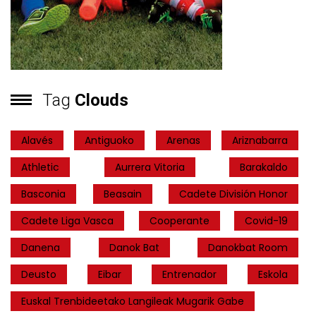
Tag
Clouds
Alavés
Antiguoko
Arenas
Ariznabarra
Athletic
Aurrera Vitoria
Barakaldo
Basconia
Beasain
Cadete División Honor
Cadete Liga Vasca
Cooperante
Covid-19
Danena
Danok Bat
Danokbat Room
Deusto
Eibar
Entrenador
Eskola
Euskal Trenbideetako Langileak Mugarik Gabe