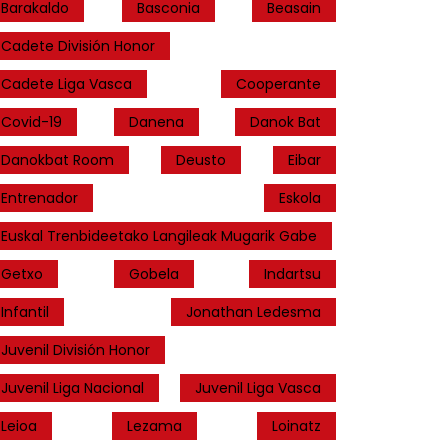
Barakaldo
Basconia
Beasain
Cadete División Honor
Cadete Liga Vasca
Cooperante
Covid-19
Danena
Danok Bat
Danokbat Room
Deusto
Eibar
Entrenador
Eskola
Euskal Trenbideetako Langileak Mugarik Gabe
Getxo
Gobela
Indartsu
Infantil
Jonathan Ledesma
Juvenil División Honor
Juvenil Liga Nacional
Juvenil Liga Vasca
Leioa
Lezama
Loinatz