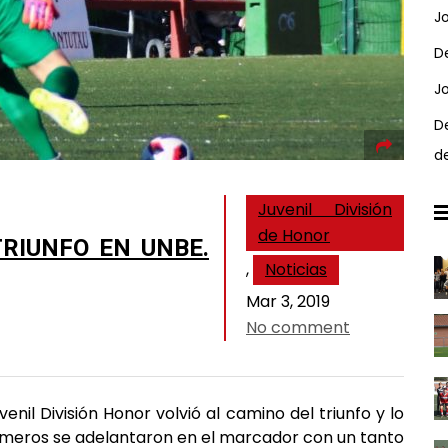
J
D
J
D
d
Juvenil División
de Honor
TRIUNFO EN UNBE.
,
Noticias
Mar 3, 2019
No comment
nil División Honor volvió al camino del triunfo y lo
armeros se adelantaron en el marcador con un tanto