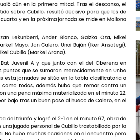
gualó aún en la primera mitad. Tras el descanso, el
ido sobre Cubillo, resultó decisivo para que los de
s cuarto y en la próxima jornada se mide en Mallona
 Izan Lekunberri, Ander Blanco, Gaizka Oza, Mikel
rkel Mayo, Jon Calero, Unai Buján (Iker Ansotegi),
Mikel Cubillo (Markel Arana).
 Bat Juvenil A y que junto con el del Oberena en
es puntos que se sumaron merecidamente en Unbe
 esta jornadas se sitúa en la tabla clasificatoria a
stó, como todos, además hubo que remar contra un
con una pena máxima materializada en el minuto 22.
por bajo tras un buen pase al hueco de Calero, en el
a del triunfo y logró el 2-1 en el minuto 67, obra de
 una jugada personal de Cubillo trastabillado por la
ti. No hubo muchas ocasiones en el encuentro pero