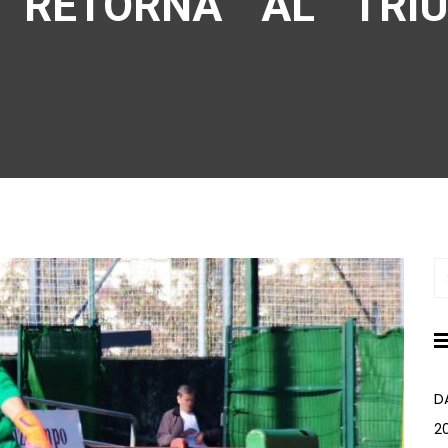
 RETORNA AL TRI
D
2