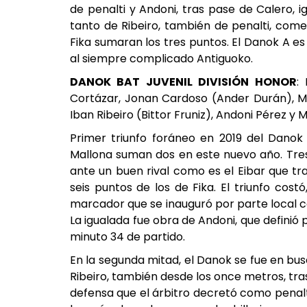
de penalti y Andoni, tras pase de Calero, i
tanto de Ribeiro, también de penalti, comet
Fika sumaran los tres puntos. El Danok A e
al siempre complicado Antiguoko.
DANOK BAT JUVENIL DIVISIÓN HONOR
:
Cortázar, Jonan Cardoso (Ander Durán), Ma
Iban Ribeiro (Bittor Fruniz), Andoni Pérez y 
Primer triunfo foráneo en 2019 del Danok
Mallona suman dos en este nuevo año. Tr
ante un buen rival como es el Eibar que tras
seis puntos de los de Fika. El triunfo co
marcador que se inauguró por parte local 
La igualada fue obra de Andoni, que definió 
minuto 34 de partido.
En la segunda mitad, el Danok se fue en busc
Ribeiro, también desde los once metros, tras
defensa que el árbitro decretó como penal