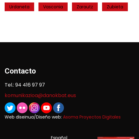
Urdaneta
Vasconia
Zarautz
Zubieta
Contacto
Tel.: 94 416 97 97
komunikazioa@danokbat.eus
Web diseinua/Diseño web:
Asoma Proyectos Digitales
Español