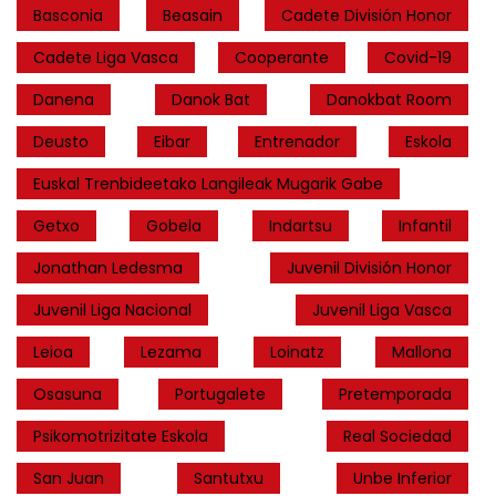
Basconia
Beasain
Cadete División Honor
Cadete Liga Vasca
Cooperante
Covid-19
Danena
Danok Bat
Danokbat Room
Deusto
Eibar
Entrenador
Eskola
Euskal Trenbideetako Langileak Mugarik Gabe
Getxo
Gobela
Indartsu
Infantil
Jonathan Ledesma
Juvenil División Honor
Juvenil Liga Nacional
Juvenil Liga Vasca
Leioa
Lezama
Loinatz
Mallona
Osasuna
Portugalete
Pretemporada
Psikomotrizitate Eskola
Real Sociedad
San Juan
Santutxu
Unbe Inferior