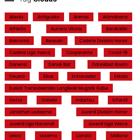
Alavés
Antiguoko
Arenas
Ariznabarra
Athletic
Aurrera Vitoria
Barakaldo
Basconia
Beasain
Cadete División Honor
Cadete Liga Vasca
Cooperante
Covid-19
Danena
Danok Bat
Danokbat Room
Deusto
Eibar
Entrenador
Eskola
Euskal Trenbideetako Langileak Mugarik Gabe
Getxo
Gobela
Indartsu
Infantil
Jonathan Ledesma
Juvenil División Honor
Juvenil Liga Nacional
Juvenil Liga Vasca
Leioa
Lezama
Loinatz
Mallona