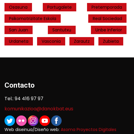
Osasuna
Portugalete
Pretemporada
Psikomotrizitate Eskola
Real Sociedad
San Juan
Santutxu
Unbe Inferior
Urdaneta
Vasconia
Zarautz
Zubieta
Contacto
Tel.: 94 416 97 97
komunikazioa@danokbat.eus
Web diseinua/Diseño web:
Asoma Proyectos Digitales