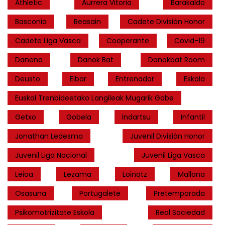
Athletic
Aurrera Vitoria
Barakaldo
Basconia
Beasain
Cadete División Honor
Cadete Liga Vasca
Cooperante
Covid-19
Danena
Danok Bat
Danokbat Room
Deusto
Eibar
Entrenador
Eskola
Euskal Trenbideetako Langileak Mugarik Gabe
Getxo
Gobela
Indartsu
Infantil
Jonathan Ledesma
Juvenil División Honor
Juvenil Liga Nacional
Juvenil Liga Vasca
Leioa
Lezama
Loinatz
Mallona
Osasuna
Portugalete
Pretemporada
Psikomotrizitate Eskola
Real Sociedad