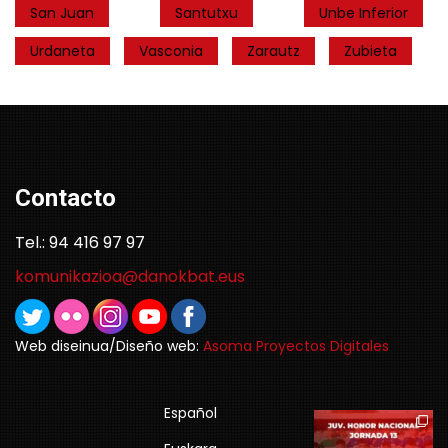
San Juan
Santutxu
Unbe Inferior
Urdaneta
Vasconia
Zarautz
Zubieta
Contacto
Tel.: 94 416 97 97
komunikazioa@danokbat.eus
Web diseinua/Diseño web:
Asoma Proyectos Digitales
Español