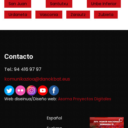
San Juan
Santutxu
Unbe Inferior
Urdaneta
Vasconia
Zarautz
Zubieta
Contacto
Tel.: 94 416 97 97
komunikazioa@danokbat.eus
Web diseinua/Diseño web:
Asoma Proyectos Digitales
Español