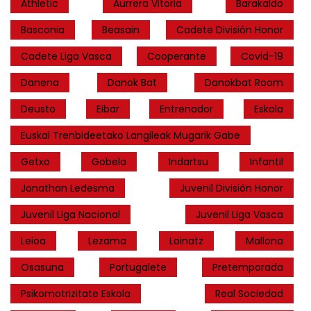
Athletic
Aurrera Vitoria
Barakaldo
Basconia
Beasain
Cadete División Honor
Cadete Liga Vasca
Cooperante
Covid-19
Danena
Danok Bat
Danokbat Room
Deusto
Eibar
Entrenador
Eskola
Euskal Trenbideetako Langileak Mugarik Gabe
Getxo
Gobela
Indartsu
Infantil
Jonathan Ledesma
Juvenil División Honor
Juvenil Liga Nacional
Juvenil Liga Vasca
Leioa
Lezama
Loinatz
Mallona
Osasuna
Portugalete
Pretemporada
Psikomotrizitate Eskola
Real Sociedad