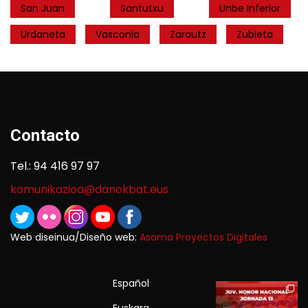
San Juan
Santutxu
Unbe Inferior
Urdaneta
Vasconia
Zarautz
Zubieta
Contacto
Tel.: 94 416 97 97
komunikazioa@danokbat.eus
Web diseinua/Diseño web:
Asoma Proyectos Digitales
Español
Euskara