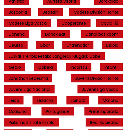
Athletic
Aurrera Vitoria
Barakaldo
Basconia
Beasain
Cadete División Honor
Cadete Liga Vasca
Cooperante
Covid-19
Danena
Danok Bat
Danokbat Room
Deusto
Eibar
Entrenador
Eskola
Euskal Trenbideetako Langileak Mugarik Gabe
Getxo
Gobela
Indartsu
Infantil
Jonathan Ledesma
Juvenil División Honor
Juvenil Liga Nacional
Juvenil Liga Vasca
Leioa
Lezama
Loinatz
Mallona
Osasuna
Portugalete
Pretemporada
Psikomotrizitate Eskola
Real Sociedad