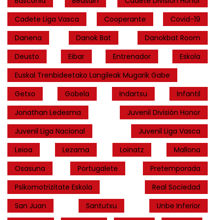
Basconia
Beasain
Cadete División Honor
Cadete Liga Vasca
Cooperante
Covid-19
Danena
Danok Bat
Danokbat Room
Deusto
Eibar
Entrenador
Eskola
Euskal Trenbideetako Langileak Mugarik Gabe
Getxo
Gobela
Indartsu
Infantil
Jonathan Ledesma
Juvenil División Honor
Juvenil Liga Nacional
Juvenil Liga Vasca
Leioa
Lezama
Loinatz
Mallona
Osasuna
Portugalete
Pretemporada
Psikomotrizitate Eskola
Real Sociedad
San Juan
Santutxu
Unbe Inferior