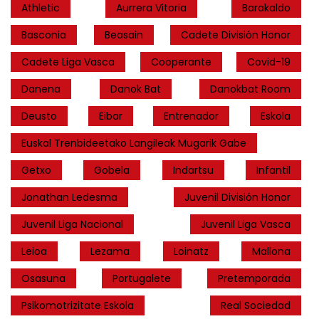
Athletic
Aurrera Vitoria
Barakaldo
Basconia
Beasain
Cadete División Honor
Cadete Liga Vasca
Cooperante
Covid-19
Danena
Danok Bat
Danokbat Room
Deusto
Eibar
Entrenador
Eskola
Euskal Trenbideetako Langileak Mugarik Gabe
Getxo
Gobela
Indartsu
Infantil
Jonathan Ledesma
Juvenil División Honor
Juvenil Liga Nacional
Juvenil Liga Vasca
Leioa
Lezama
Loinatz
Mallona
Osasuna
Portugalete
Pretemporada
Psikomotrizitate Eskola
Real Sociedad