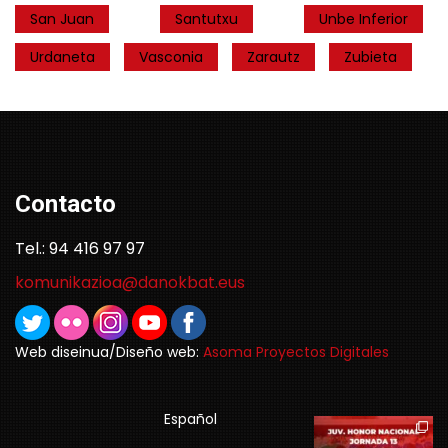
San Juan
Santutxu
Unbe Inferior
Urdaneta
Vasconia
Zarautz
Zubieta
Contacto
Tel.: 94 416 97 97
komunikazioa@danokbat.eus
Web diseinua/Diseño web:
Asoma Proyectos Digitales
Español