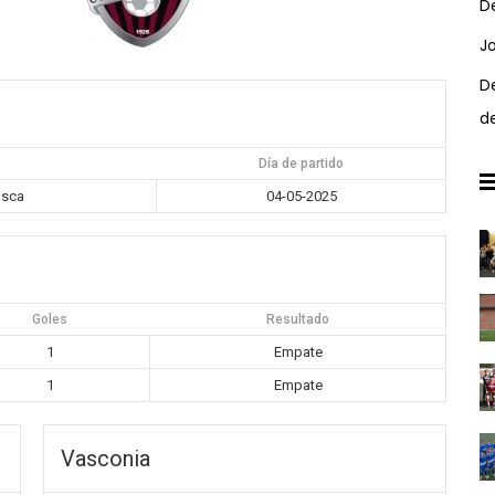
D
J
D
d
Día de partido
asca
04-05-2025
Goles
Resultado
1
Empate
1
Empate
Vasconia