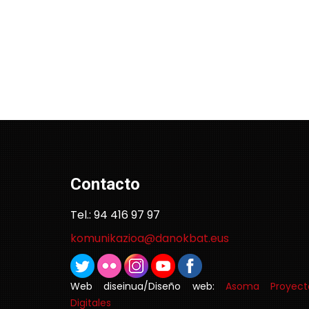
Contacto
Tel.: 94 416 97 97
komunikazioa@danokbat.eus
Web diseinua/Diseño web:
Asoma Proyect
Digitales