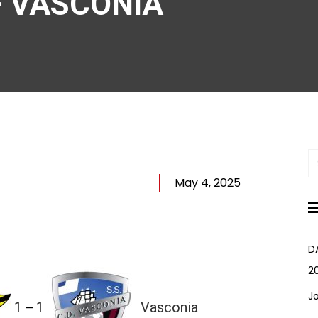
 VASCONIA
May 4, 2025
D
2
J
1
1
Vasconia
—