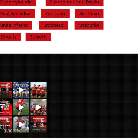
Pretemporada
Psikomotrizitate Eskola
Real Sociedad
San Juan
Santutxu
Unbe Inferior
Urdaneta
Vasconia
Zarautz
Zubieta