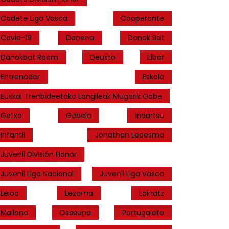
Cadete Liga Vasca
Cooperante
Covid-19
Danena
Danok Bat
Danokbat Room
Deusto
Eibar
Entrenador
Eskola
Euskal Trenbideetako Langileak Mugarik Gabe
Getxo
Gobela
Indartsu
Infantil
Jonathan Ledesma
Juvenil División Honor
Juvenil Liga Nacional
Juvenil Liga Vasca
Leioa
Lezama
Loinatz
Mallona
Osasuna
Portugalete