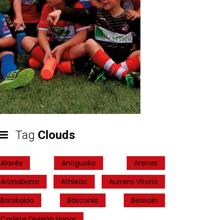
Tag
Clouds
Alavés
Antiguoko
Arenas
Ariznabarra
Athletic
Aurrera Vitoria
Barakaldo
Basconia
Beasain
Cadete División Honor