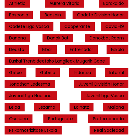
Athletic
Aurrera Vitoria
Barakaldo
Basconia
Beasain
Cadete División Honor
Cadete Liga Vasca
Cooperante
Covid-19
Danena
Danok Bat
Danokbat Room
Deusto
Eibar
Entrenador
Eskola
Euskal Trenbideetako Langileak Mugarik Gabe
Getxo
Gobela
Indartsu
Infantil
Jonathan Ledesma
Juvenil División Honor
Juvenil Liga Nacional
Juvenil Liga Vasca
Leioa
Lezama
Loinatz
Mallona
Osasuna
Portugalete
Pretemporada
Psikomotrizitate Eskola
Real Sociedad