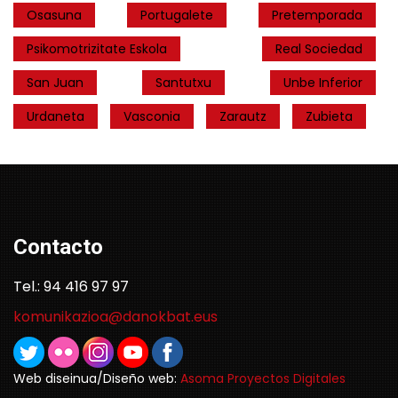
Osasuna
Portugalete
Pretemporada
Psikomotrizitate Eskola
Real Sociedad
San Juan
Santutxu
Unbe Inferior
Urdaneta
Vasconia
Zarautz
Zubieta
Contacto
Tel.: 94 416 97 97
komunikazioa@danokbat.eus
Web diseinua/Diseño web:
Asoma Proyectos Digitales