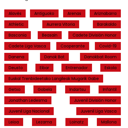
Alavés
Antiguoko
Arenas
Ariznabarra
Athletic
Aurrera Vitoria
Barakaldo
Basconia
Beasain
Cadete División Honor
Cadete Liga Vasca
Cooperante
Covid-19
Danena
Danok Bat
Danokbat Room
Deusto
Eibar
Entrenador
Eskola
Euskal Trenbideetako Langileak Mugarik Gabe
Getxo
Gobela
Indartsu
Infantil
Jonathan Ledesma
Juvenil División Honor
Juvenil Liga Nacional
Juvenil Liga Vasca
Leioa
Lezama
Loinatz
Mallona