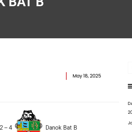
K BAT B
May 18, 2025
D
2
J
2
4
Danok Bat B
—