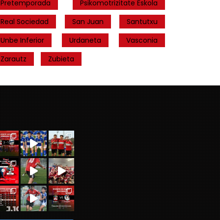
Pretemporada
Psikomotrizitate Eskola
Real Sociedad
San Juan
Santutxu
Unbe Inferior
Urdaneta
Vasconia
Zarautz
Zubieta