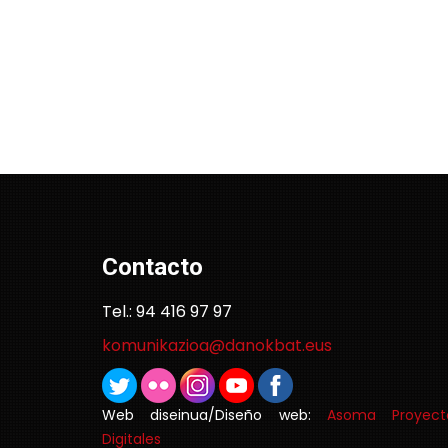
Contacto
Tel.: 94 416 97 97
komunikazioa@danokbat.eus
Web diseinua/Diseño web:
Asoma Proyect
Digitales