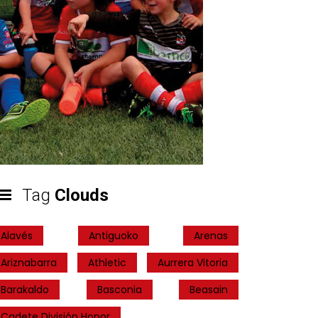
Tag
Clouds
Alavés
Antiguoko
Arenas
Ariznabarra
Athletic
Aurrera Vitoria
Barakaldo
Basconia
Beasain
Cadete División Honor