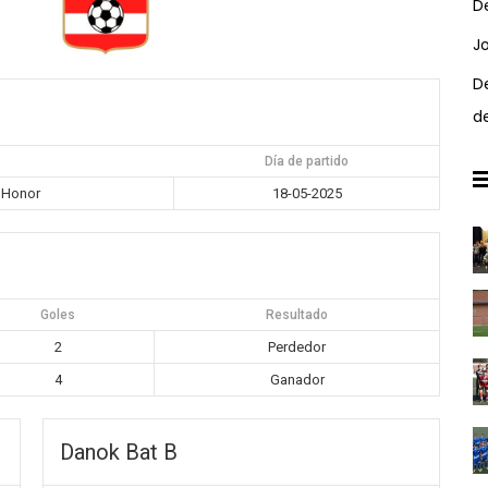
D
J
D
d
Día de partido
 Honor
18-05-2025
Goles
Resultado
2
Perdedor
4
Ganador
Danok Bat B