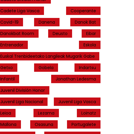
Cadete Liga Vasca
Cooperante
Covid-19
Danena
Danok Bat
Danokbat Room
Deusto
Eibar
Entrenador
Eskola
Euskal Trenbideetako Langileak Mugarik Gabe
Getxo
Gobela
Indartsu
Infantil
Jonathan Ledesma
Juvenil División Honor
Juvenil Liga Nacional
Juvenil Liga Vasca
Leioa
Lezama
Loinatz
Mallona
Osasuna
Portugalete