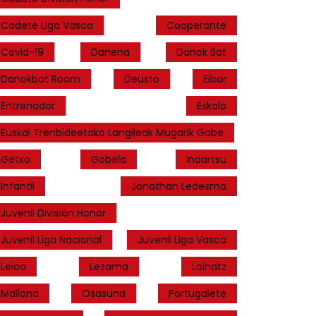
Cadete Liga Vasca
Cooperante
Covid-19
Danena
Danok Bat
Danokbat Room
Deusto
Eibar
Entrenador
Eskola
Euskal Trenbideetako Langileak Mugarik Gabe
Getxo
Gobela
Indartsu
Infantil
Jonathan Ledesma
Juvenil División Honor
Juvenil Liga Nacional
Juvenil Liga Vasca
Leioa
Lezama
Loinatz
Mallona
Osasuna
Portugalete