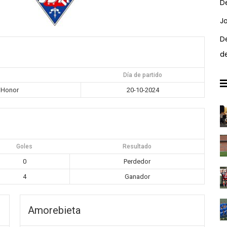
D
J
D
d
Día de partido
 Honor
20-10-2024
Goles
Resultado
0
Perdedor
4
Ganador
Amorebieta