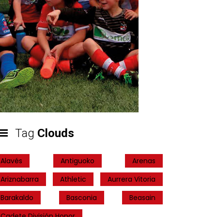
Tag
Clouds
Alavés
Antiguoko
Arenas
Ariznabarra
Athletic
Aurrera Vitoria
Barakaldo
Basconia
Beasain
Cadete División Honor