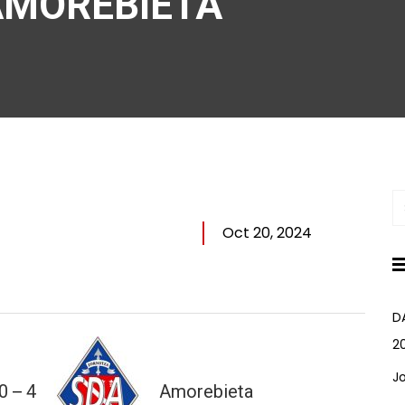
AMOREBIETA
Oct 20, 2024
D
2
J
0
4
Amorebieta
—