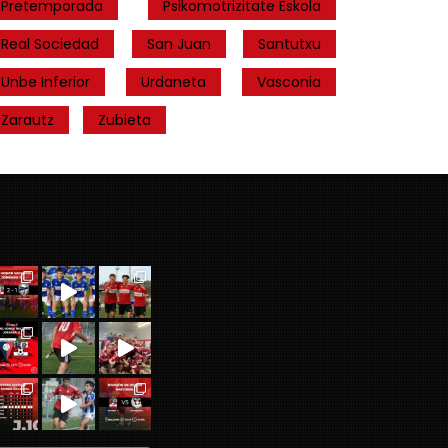
Pretemporada
Psikomotrizitate Eskola
Real Sociedad
San Juan
Santutxu
Unbe Inferior
Urdaneta
Vasconia
Zarautz
Zubieta