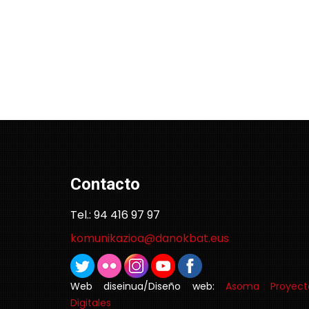
Contacto
Tel.: 94 416 97 97
komunikazioa@danokbat.eus
Web diseinua/Diseño web:
Asoma Proyect
Digitales