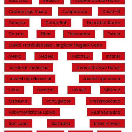
Basconia
Beasain
Cadete División Honor
Cadete Liga Vasca
Cooperante
Covid-19
Danena
Danok Bat
Danokbat Room
Deusto
Eibar
Entrenador
Eskola
Euskal Trenbideetako Langileak Mugarik Gabe
Getxo
Gobela
Indartsu
Infantil
Jonathan Ledesma
Juvenil División Honor
Juvenil Liga Nacional
Juvenil Liga Vasca
Leioa
Lezama
Loinatz
Mallona
Osasuna
Portugalete
Pretemporada
Psikomotrizitate Eskola
Real Sociedad
San Juan
Santutxu
Unbe Inferior