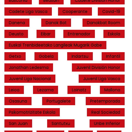
Basconia
Beasain
Cadete División Honor
Cadete Liga Vasca
Cooperante
Covid-19
Danena
Danok Bat
Danokbat Room
Deusto
Eibar
Entrenador
Eskola
Euskal Trenbideetako Langileak Mugarik Gabe
Getxo
Gobela
Indartsu
Infantil
Jonathan Ledesma
Juvenil División Honor
Juvenil Liga Nacional
Juvenil Liga Vasca
Leioa
Lezama
Loinatz
Mallona
Osasuna
Portugalete
Pretemporada
Psikomotrizitate Eskola
Real Sociedad
San Juan
Santutxu
Unbe Inferior