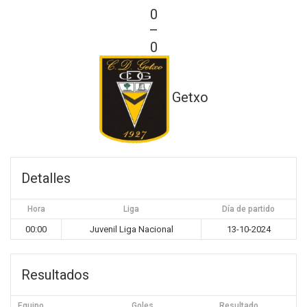
0
—
0
Getxo
Detalles
Hora
Liga
Día de partido
00:00
Juvenil Liga Nacional
13-10-2024
Resultados
Equipo
Goles
Resultado