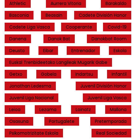
Athletic
Aurrera Vitoria
Barakaldo
Basconia
Beasain
Cadete División Honor
Cadete Liga Vasca
Cooperante
Covid-19
Danena
Danok Bat
Danokbat Room
Deusto
Eibar
Entrenador
Eskola
Euskal Trenbideetako Langileak Mugarik Gabe
Getxo
Gobela
Indartsu
Infantil
Jonathan Ledesma
Juvenil División Honor
Juvenil Liga Nacional
Juvenil Liga Vasca
Leioa
Lezama
Loinatz
Mallona
Osasuna
Portugalete
Pretemporada
Psikomotrizitate Eskola
Real Sociedad