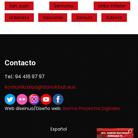
San Juan
Santutxu
Unbe Inferior
Urdaneta
Vasconia
Zarautz
Zubieta
Contacto
Tel.: 94 416 97 97
komunikazioa@danokbat.eus
Web diseinua/Diseño web:
Asoma Proyectos Digitales
Español