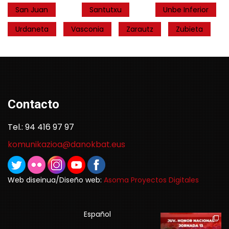
San Juan
Santutxu
Unbe Inferior
Urdaneta
Vasconia
Zarautz
Zubieta
Contacto
Tel.: 94 416 97 97
komunikazioa@danokbat.eus
Web diseinua/Diseño web:
Asoma Proyectos Digitales
Español