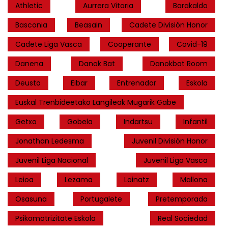
Athletic
Aurrera Vitoria
Barakaldo
Basconia
Beasain
Cadete División Honor
Cadete Liga Vasca
Cooperante
Covid-19
Danena
Danok Bat
Danokbat Room
Deusto
Eibar
Entrenador
Eskola
Euskal Trenbideetako Langileak Mugarik Gabe
Getxo
Gobela
Indartsu
Infantil
Jonathan Ledesma
Juvenil División Honor
Juvenil Liga Nacional
Juvenil Liga Vasca
Leioa
Lezama
Loinatz
Mallona
Osasuna
Portugalete
Pretemporada
Psikomotrizitate Eskola
Real Sociedad