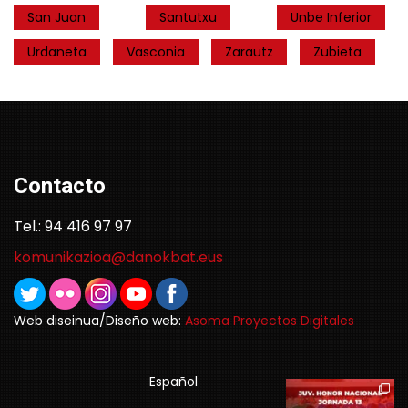
San Juan
Santutxu
Unbe Inferior
Urdaneta
Vasconia
Zarautz
Zubieta
Contacto
Tel.: 94 416 97 97
komunikazioa@danokbat.eus
Web diseinua/Diseño web:
Asoma Proyectos Digitales
Español