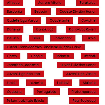
Athletic
Aurrera Vitoria
Barakaldo
Basconia
Beasain
Cadete División Honor
Cadete Liga Vasca
Cooperante
Covid-19
Danena
Danok Bat
Danokbat Room
Deusto
Eibar
Entrenador
Eskola
Euskal Trenbideetako Langileak Mugarik Gabe
Getxo
Gobela
Indartsu
Infantil
Jonathan Ledesma
Juvenil División Honor
Juvenil Liga Nacional
Juvenil Liga Vasca
Leioa
Lezama
Loinatz
Mallona
Osasuna
Portugalete
Pretemporada
Psikomotrizitate Eskola
Real Sociedad