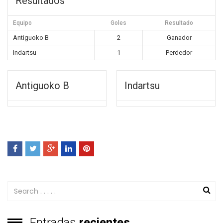
Resultados
Equipo
Goles
Resultado
Antiguoko B
2
Ganador
Indartsu
1
Perdedor
Antiguoko B
Indartsu
Entradas
recientes