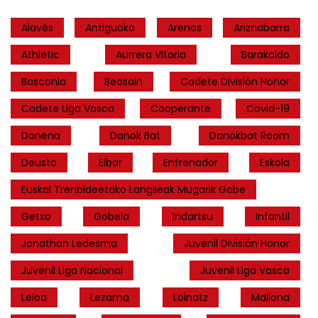
Alavés
Antiguoko
Arenas
Ariznabarra
Athletic
Aurrera Vitoria
Barakaldo
Basconia
Beasain
Cadete División Honor
Cadete Liga Vasca
Cooperante
Covid-19
Danena
Danok Bat
Danokbat Room
Deusto
Eibar
Entrenador
Eskola
Euskal Trenbideetako Langileak Mugarik Gabe
Getxo
Gobela
Indartsu
Infantil
Jonathan Ledesma
Juvenil División Honor
Juvenil Liga Nacional
Juvenil Liga Vasca
Leioa
Lezama
Loinatz
Mallona