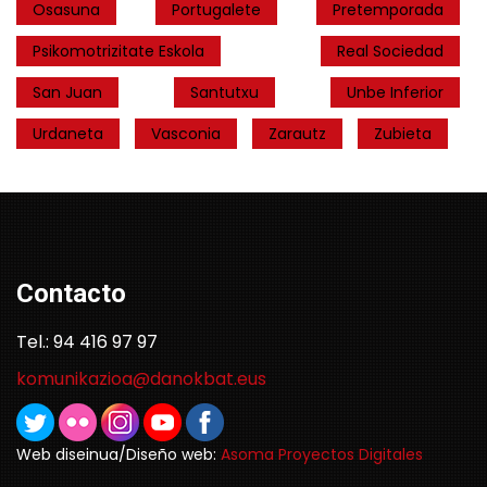
Osasuna
Portugalete
Pretemporada
Psikomotrizitate Eskola
Real Sociedad
San Juan
Santutxu
Unbe Inferior
Urdaneta
Vasconia
Zarautz
Zubieta
Contacto
Tel.: 94 416 97 97
komunikazioa@danokbat.eus
Web diseinua/Diseño web:
Asoma Proyectos Digitales