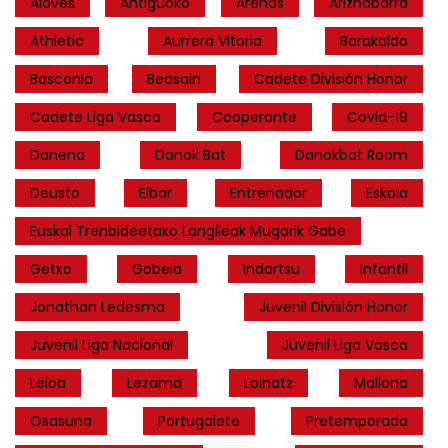
Alavés
Antiguoko
Arenas
Ariznabarra
Athletic
Aurrera Vitoria
Barakaldo
Basconia
Beasain
Cadete División Honor
Cadete Liga Vasca
Cooperante
Covid-19
Danena
Danok Bat
Danokbat Room
Deusto
Eibar
Entrenador
Eskola
Euskal Trenbideetako Langileak Mugarik Gabe
Getxo
Gobela
Indartsu
Infantil
Jonathan Ledesma
Juvenil División Honor
Juvenil Liga Nacional
Juvenil Liga Vasca
Leioa
Lezama
Loinatz
Mallona
Osasuna
Portugalete
Pretemporada