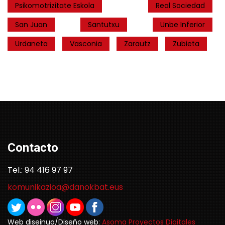
Psikomotrizitate Eskola
Real Sociedad
San Juan
Santutxu
Unbe Inferior
Urdaneta
Vasconia
Zarautz
Zubieta
Contacto
Tel.: 94 416 97 97
komunikazioa@danokbat.eus
Web diseinua/Diseño web:
Asoma Proyectos Digitales