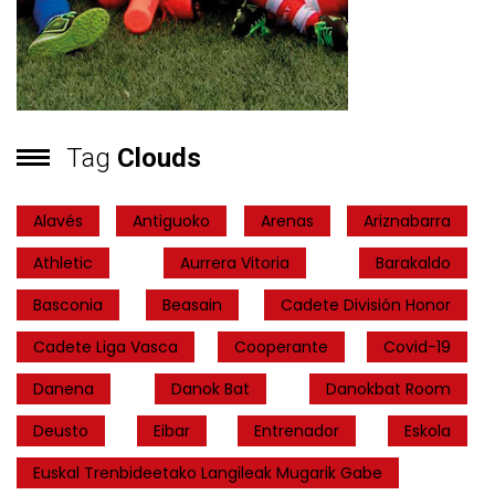
Tag
Clouds
Alavés
Antiguoko
Arenas
Ariznabarra
Athletic
Aurrera Vitoria
Barakaldo
Basconia
Beasain
Cadete División Honor
Cadete Liga Vasca
Cooperante
Covid-19
Danena
Danok Bat
Danokbat Room
Deusto
Eibar
Entrenador
Eskola
Euskal Trenbideetako Langileak Mugarik Gabe