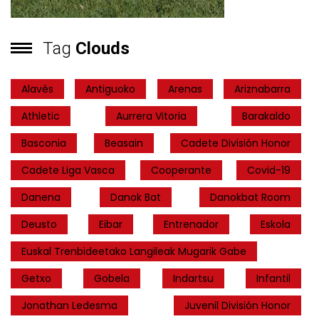
Tag
Clouds
Alavés
Antiguoko
Arenas
Ariznabarra
Athletic
Aurrera Vitoria
Barakaldo
Basconia
Beasain
Cadete División Honor
Cadete Liga Vasca
Cooperante
Covid-19
Danena
Danok Bat
Danokbat Room
Deusto
Eibar
Entrenador
Eskola
Euskal Trenbideetako Langileak Mugarik Gabe
Getxo
Gobela
Indartsu
Infantil
Jonathan Ledesma
Juvenil División Honor