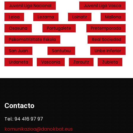
Juvenil Liga Nacional
Juvenil Liga Vasca
Leioa
Lezama
Loinatz
Mallona
Osasuna
Portugalete
Pretemporada
Psikomotrizitate Eskola
Real Sociedad
San Juan
Santutxu
Unbe Inferior
Urdaneta
Vasconia
Zarautz
Zubieta
Contacto
Tel.: 94 416 97 97
komunikazioa@danokbat.eus