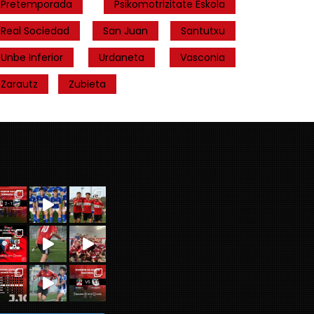
Pretemporada
Psikomotrizitate Eskola
Real Sociedad
San Juan
Santutxu
Unbe Inferior
Urdaneta
Vasconia
Zarautz
Zubieta