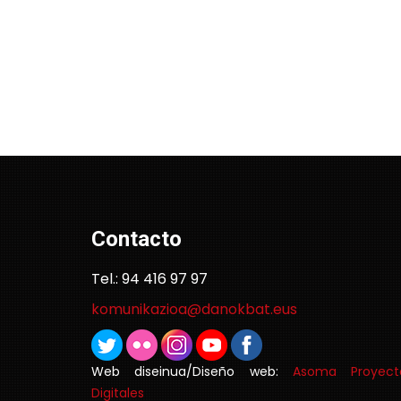
Contacto
Tel.: 94 416 97 97
komunikazioa@danokbat.eus
Web diseinua/Diseño web:
Asoma Proyect
Digitales