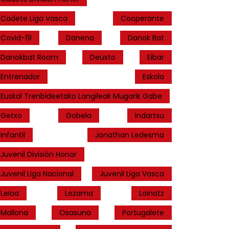
Cadete Liga Vasca
Cooperante
Covid-19
Danena
Danok Bat
Danokbat Room
Deusto
Eibar
Entrenador
Eskola
Euskal Trenbideetako Langileak Mugarik Gabe
Getxo
Gobela
Indartsu
Infantil
Jonathan Ledesma
Juvenil División Honor
Juvenil Liga Nacional
Juvenil Liga Vasca
Leioa
Lezama
Loinatz
Mallona
Osasuna
Portugalete