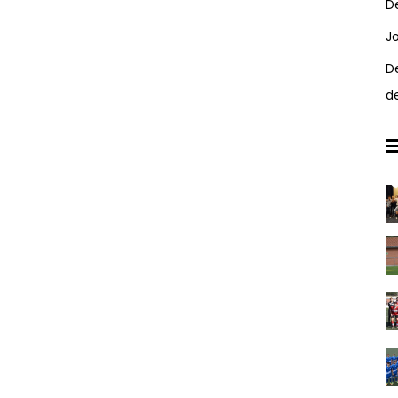
D
J
D
d