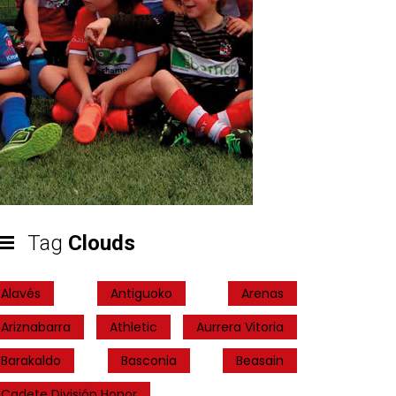
Tag
Clouds
Alavés
Antiguoko
Arenas
Ariznabarra
Athletic
Aurrera Vitoria
Barakaldo
Basconia
Beasain
Cadete División Honor