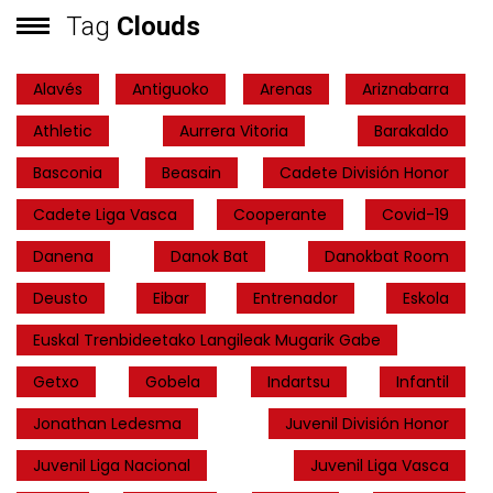
Tag
Clouds
Alavés
Antiguoko
Arenas
Ariznabarra
Athletic
Aurrera Vitoria
Barakaldo
Basconia
Beasain
Cadete División Honor
Cadete Liga Vasca
Cooperante
Covid-19
Danena
Danok Bat
Danokbat Room
Deusto
Eibar
Entrenador
Eskola
Euskal Trenbideetako Langileak Mugarik Gabe
Getxo
Gobela
Indartsu
Infantil
Jonathan Ledesma
Juvenil División Honor
Juvenil Liga Nacional
Juvenil Liga Vasca