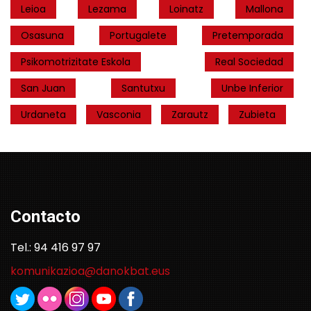
Leioa
Lezama
Loinatz
Mallona
Osasuna
Portugalete
Pretemporada
Psikomotrizitate Eskola
Real Sociedad
San Juan
Santutxu
Unbe Inferior
Urdaneta
Vasconia
Zarautz
Zubieta
Contacto
Tel.: 94 416 97 97
komunikazioa@danokbat.eus