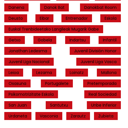
Danena
Danok Bat
Danokbat Room
Deusto
Eibar
Entrenador
Eskola
Euskal Trenbideetako Langileak Mugarik Gabe
Getxo
Gobela
Indartsu
Infantil
Jonathan Ledesma
Juvenil División Honor
Juvenil Liga Nacional
Juvenil Liga Vasca
Leioa
Lezama
Loinatz
Mallona
Osasuna
Portugalete
Pretemporada
Psikomotrizitate Eskola
Real Sociedad
San Juan
Santutxu
Unbe Inferior
Urdaneta
Vasconia
Zarautz
Zubieta