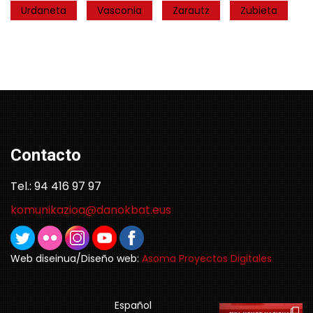
Urdaneta
Vasconia
Zarautz
Zubieta
Contacto
Tel.: 94 416 97 97
komunikazioa@danokbat.eus
Web diseinua/Diseño web:
Asoma Proyectos Digitales
Español