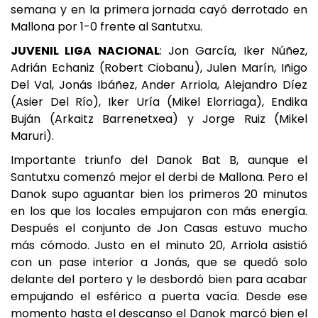
semana y en la primera jornada cayó derrotado en
Mallona por 1-0 frente al Santutxu.
JUVENIL LIGA NACIONAL
: Jon García, Iker Núñez,
Adrián Echaniz (Robert Ciobanu), Julen Marín, Iñigo
Del Val, Jonás Ibáñez, Ander Arriola, Alejandro Díez
(Asier Del Río), Iker Uría (Mikel Elorriaga), Endika
Buján (Arkaitz Barrenetxea) y Jorge Ruiz (Mikel
Maruri).
Importante triunfo del Danok Bat B, aunque el
Santutxu comenzó mejor el derbi de Mallona. Pero el
Danok supo aguantar bien los primeros 20 minutos
en los que los locales empujaron con más energía.
Después el conjunto de Jon Casas estuvo mucho
más cómodo. Justo en el minuto 20, Arriola asistió
con un pase interior a Jonás, que se quedó solo
delante del portero y le desbordó bien para acabar
empujando el esférico a puerta vacía. Desde ese
momento hasta el descanso el Danok marcó bien el