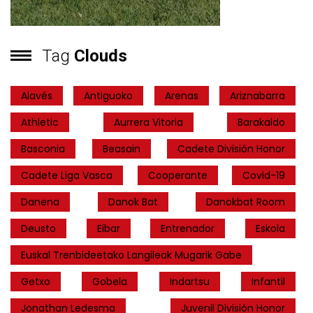
Tag
Clouds
Alavés
Antiguoko
Arenas
Ariznabarra
Athletic
Aurrera Vitoria
Barakaldo
Basconia
Beasain
Cadete División Honor
Cadete Liga Vasca
Cooperante
Covid-19
Danena
Danok Bat
Danokbat Room
Deusto
Eibar
Entrenador
Eskola
Euskal Trenbideetako Langileak Mugarik Gabe
Getxo
Gobela
Indartsu
Infantil
Jonathan Ledesma
Juvenil División Honor