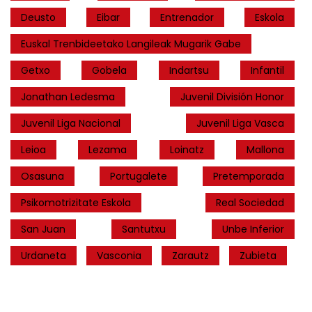
Deusto
Eibar
Entrenador
Eskola
Euskal Trenbideetako Langileak Mugarik Gabe
Getxo
Gobela
Indartsu
Infantil
Jonathan Ledesma
Juvenil División Honor
Juvenil Liga Nacional
Juvenil Liga Vasca
Leioa
Lezama
Loinatz
Mallona
Osasuna
Portugalete
Pretemporada
Psikomotrizitate Eskola
Real Sociedad
San Juan
Santutxu
Unbe Inferior
Urdaneta
Vasconia
Zarautz
Zubieta