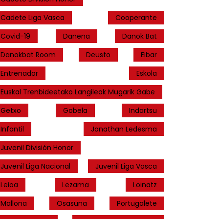
Cadete Liga Vasca
Cooperante
Covid-19
Danena
Danok Bat
Danokbat Room
Deusto
Eibar
Entrenador
Eskola
Euskal Trenbideetako Langileak Mugarik Gabe
Getxo
Gobela
Indartsu
Infantil
Jonathan Ledesma
Juvenil División Honor
Juvenil Liga Nacional
Juvenil Liga Vasca
Leioa
Lezama
Loinatz
Mallona
Osasuna
Portugalete