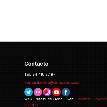
Contacto
Tel.: 94 416 97 97
komunikazioa@danokbat.eus
Web diseinua/Diseño web:
Asoma Proyect
Digitales