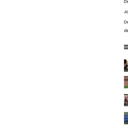
D
J
D
d