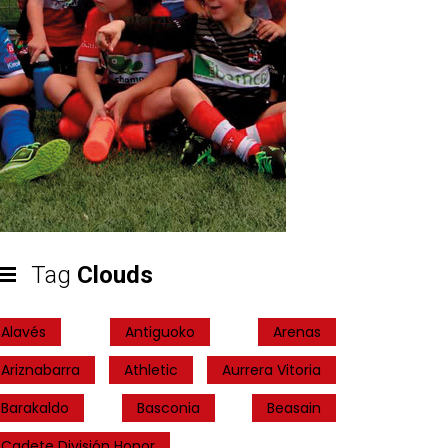
Tag
Clouds
Alavés
Antiguoko
Arenas
Ariznabarra
Athletic
Aurrera Vitoria
Barakaldo
Basconia
Beasain
Cadete División Honor